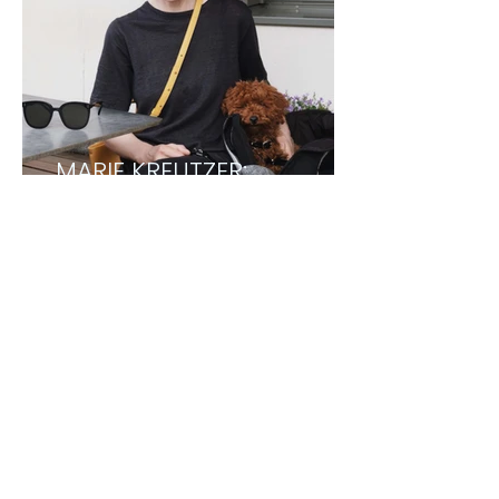
MARIE KREUTZER:
Filmregisseurin
1
/
3
TDCC NEWSLETTER
Melden Sie sich an und erhalten Sie 10%
Welcome Rabatt auf Ihren ersten Einkauf.
>