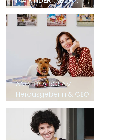
INA RINDERKNECHT:
Architektin
ANGELIKA ROSAM:
Herausgeberin & CEO
von Falstaff LIVING