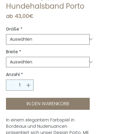
Hundehalsband Porto
Sale-
ab
43,00€
Preis
Größe
*
Breite
*
Anzahl
*
IN DEN WARENKORB
In einem elegantem Farbspiel in
Bordeaux und Nudenuancen
präsentiert sich unser Design Porto. Mit