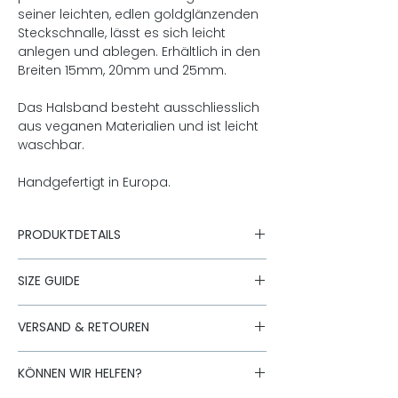
seiner leichten, edlen goldglänzenden
Steckschnalle, lässt es sich leicht
anlegen und ablegen. Erhältlich in den
Breiten 15mm, 20mm und 25mm.
Das Halsband besteht ausschliesslich
aus veganen Materialien und ist leicht
waschbar.
Handgefertigt in Europa.
PRODUKTDETAILS
15mm, 20mm oder 25mm breit
SIZE GUIDE
Obermaterial: 100% recyceltes
Polyester
Halsbandgröße
Untermaterial: 100% recyceltes
Halsbandlänge
VERSAND & RETOUREN
Polypropelene, Oeko-Tex® zertifiziert
Der Versand erfolgt mit unseren
15mm XS
Klasse 1
21cm-30cm
KÖNNEN WIR HELFEN?
Logistik Partnern. Standard Lieferungen
Vegan
in Österreich sind für Bestellungen ab
20mm S
Ringe und Steckverschluss in
24cm-36cm