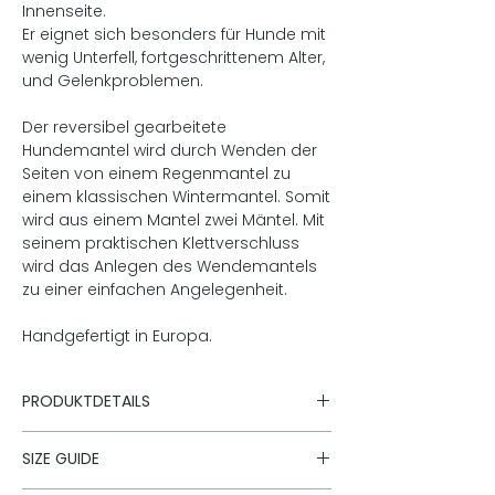
Innenseite.
Er eignet sich besonders für Hunde mit
wenig Unterfell, fortgeschrittenem Alter,
und Gelenkproblemen.
Der reversibel gearbeitete
Hundemantel wird durch Wenden der
Seiten von einem Regenmantel zu
einem klassischen Wintermantel. Somit
wird aus einem Mantel zwei Mäntel. Mit
seinem praktischen Klettverschluss
wird das Anlegen des Wendemantels
zu einer einfachen Angelegenheit.
Handgefertigt in Europa.
PRODUKTDETAILS
Hochwertiges wasserabweisendes
SIZE GUIDE
Nylon
Österreichischer Loden aus 100%