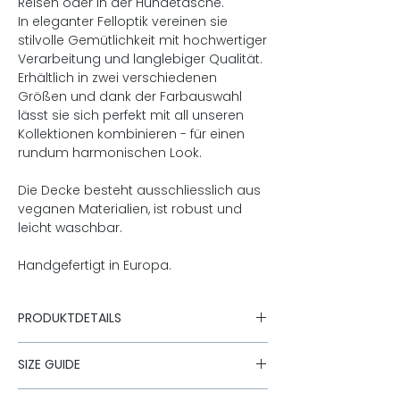
Reisen oder in der Hundetasche.
In eleganter Felloptik vereinen sie
stilvolle Gemütlichkeit mit hochwertiger
Verarbeitung und langlebiger Qualität.
Erhältlich in zwei verschiedenen
Größen und dank der Farbauswahl
lässt sie sich perfekt mit all unseren
Kollektionen kombinieren - für einen
rundum harmonischen Look.
Die Decke besteht ausschliesslich aus
veganen Materialien, ist robust und
leicht waschbar.
Handgefertigt in Europa.
PRODUKTDETAILS
Ultraleicht & besonders feine
SIZE GUIDE
Oberfläche
Sorgt für Wärme und Geborgenheit