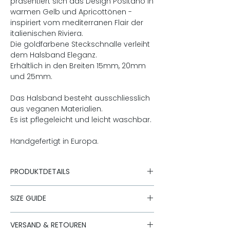
präsentiert sich das Design Positano in
warmen Gelb und Apricottönen -
inspiriert vom mediterranen Flair der
italienischen Riviera.
Die goldfarbene Steckschnalle verleiht
dem Halsband Eleganz.
Erhältlich in den Breiten 15mm, 20mm
und 25mm.
Das Halsband besteht ausschliesslich
aus veganen Materialien.
Es ist pflegeleicht und leicht waschbar.
Handgefertigt in Europa.
PRODUKTDETAILS
15mm, 20mm oder 25mm breit
SIZE GUIDE
Obermaterial: 100% recyceltes
Polyester
Halsbandgröße
Untermaterial: 100% recyceltes
Halsbandlänge
VERSAND & RETOUREN