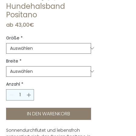
Hundehalsband
Positano
Sale-
ab
43,00€
Preis
Größe
*
Breite
*
Anzahl
*
IN DEN WARENKORB
Sonnendurchflutet und lebensfroh