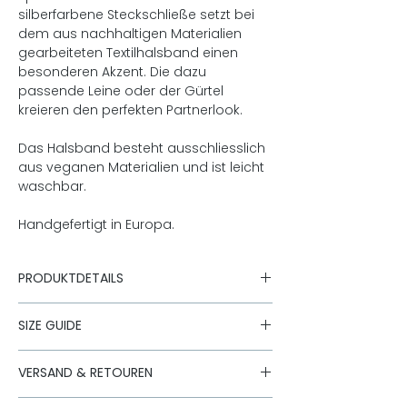
silberfarbene Steckschließe setzt bei
dem aus nachhaltigen Materialien
gearbeiteten Textilhalsband einen
besonderen Akzent. Die dazu
passende Leine oder der Gürtel
kreieren den perfekten Partnerlook.
Das Halsband besteht ausschliesslich
aus veganen Materialien und ist leicht
waschbar.
Handgefertigt in Europa.
PRODUKTDETAILS
25mm breit
SIZE GUIDE
Obermaterial: 100% recyceltes
Polyester
Halsbandgröße
Untermaterial: 100% recyceltes
Halsbandlänge
VERSAND & RETOUREN
Polypropelene, Oeko-Tex® zertifiziert
Der Versand erfolgt mit unseren
25mm M
Klasse 1
27cm-42cm